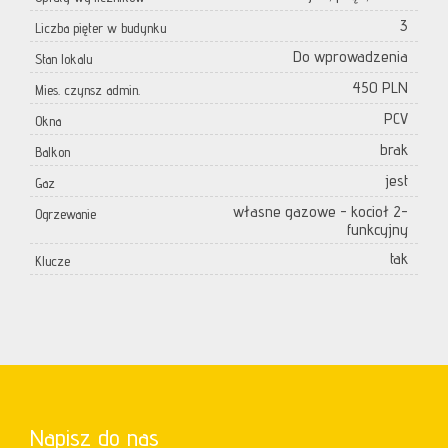
3
Liczba pięter w budynku
Do wprowadzenia
Stan lokalu
450 PLN
Mies. czynsz admin.
PCV
Okna
brak
Balkon
jest
Gaz
własne gazowe - kocioł 2-
Ogrzewanie
funkcyjny
tak
Klucze
Napisz do nas