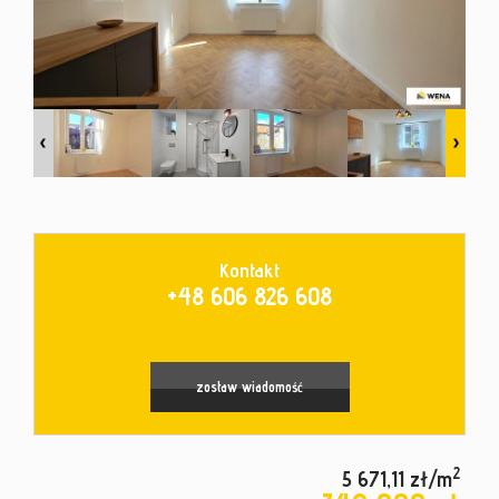
kontakt
Kontakt
+48 606 826 608
Leaflet
|
© MapTiler
©
OpenStreetMap
contributors
zostaw wiadomość
2
5 671,11 zł/m