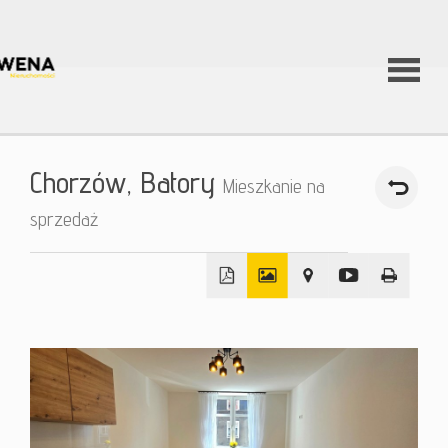
strona
Chorzów,
Batory
Mieszkanie na
główna
sprzedaż
oferty
+
Nowe
−
mieszkan