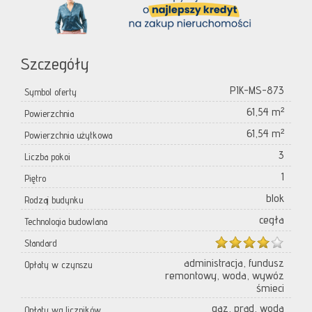
Szczegóły
PIK-MS-873
Symbol oferty
61,54 m²
Powierzchnia
61,54 m²
Powierzchnia użytkowa
3
Liczba pokoi
1
Piętro
blok
Rodzaj budynku
cegła
Technologia budowlana
Standard
administracja, fundusz
Opłaty w czynszu
remontowy, woda, wywóz
śmieci
gaz, prąd, woda
Opłaty wg liczników