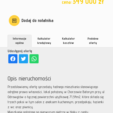
349 000 zł
cena:
Dodaj do notatnika
Informacje
Kalkulator
Kalkulator
Podobne
ogólne
kredytowy
kosztów
oferty
Udostępnij ofertę
Opis nieruchomości
Przedstawiamy ofertę sprzedaży ładnego mieszkania stanowiącego
odrębne prawo własności, lokal położony w Chorzowie Batorym przy ul
Odrowążów o łącznej powierzchni użytkowej 71,54m2, które składa się
trzech pokoi w tym salon z aneksem kuchennym, przedpokoju, łazienki
z wc oraz piwnicy.
Mieszkanie położone na pierwszym piętrze w bloku z cegły.