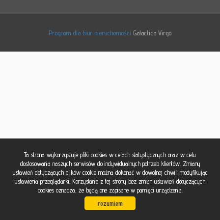
kontakt
Program dla biur nieruchomości
Galactica Virgo
Ta strona wykorzystuje pliki cookies w celach statystycznych oraz w celu
dostosowania naszych serwisów do indywidualnych potrzeb klientów. Zmiany
ustawień dotyczących plików cookie można dokonać w dowolnej chwili modyfikując
ustawienia przeglądarki. Korzystanie z tej strony bez zmian ustawień dotyczących
cookies oznacza, że będą one zapisane w pamięci urządzenia.
rozumiem